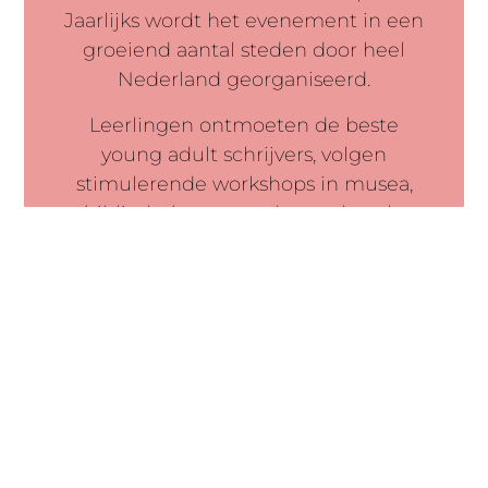
Jaarlijks wordt het evenement in een
groeiend aantal steden door heel
Nederland georganiseerd.
Leerlingen ontmoeten de beste
young adult schrijvers, volgen
stimulerende workshops in musea,
bibliotheken en andere culturele
broedplaatsen. Een voorbereiding en
vervolgtraject met begeleidend
lesmateriaal zorgen voor verdieping
en vormen de structurele stimulans
voor het lezen en het ontdekken van
cultuur.
Zo dragen wij bij aan een betere
leesvaardigheid, gevarieerder